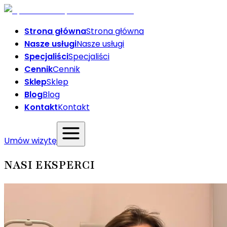
Strona główna
Strona główna
Nasze usługi
Nasze usługi
Specjaliści
Specjaliści
Cennik
Cennik
Sklep
Sklep
Blog
Blog
Kontakt
Kontakt
Umów wizytę
NASI EKSPERCI