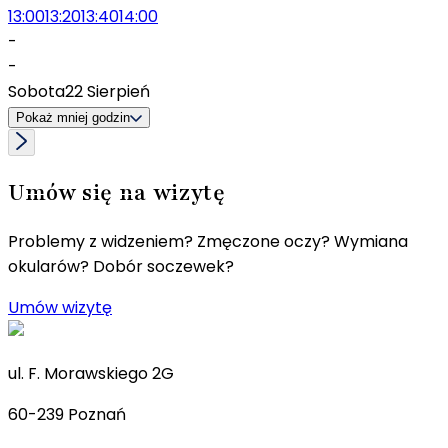
13:00
13:20
13:40
14:00
-
-
Sobota
22 Sierpień
Pokaż mniej godzin
Umów się na wizytę
Problemy z widzeniem? Zmęczone oczy? Wymiana
okularów? Dobór soczewek?
Umów wizytę
ul. F. Morawskiego 2G
60-239 Poznań