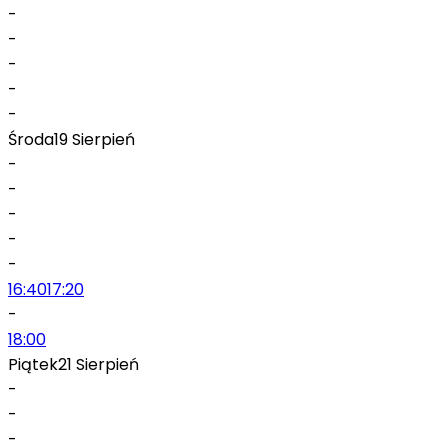
-
-
-
-
-
Środa
19 Sierpień
-
-
-
-
-
16:40
17:20
-
18:00
Piątek
21 Sierpień
-
-
-