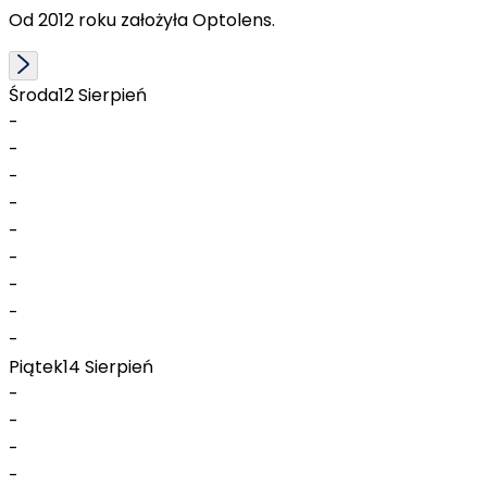
Od 2012 roku założyła Optolens.
Środa
12 Sierpień
-
-
-
-
-
-
-
-
-
Piątek
14 Sierpień
-
-
-
-