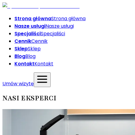
Strona główna
Strona główna
Nasze usługi
Nasze usługi
Specjaliści
Specjaliści
Cennik
Cennik
Sklep
Sklep
Blog
Blog
Kontakt
Kontakt
Umów wizytę
NASI EKSPERCI