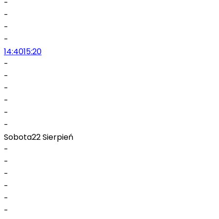
-
-
-
-
14:40
15:20
-
-
-
-
-
-
Sobota
22 Sierpień
-
-
-
-
-
-