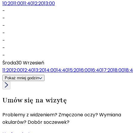
10:20
11:00
11:40
12:20
13:00
-
-
-
-
-
-
-
Środa
30 Wrzesień
11:20
12:00
12:40
13:20
14:00
14:40
15:20
16:00
16:40
17:20
18:00
18:
Pokaż mniej godzin
Umów się na wizytę
Problemy z widzeniem? Zmęczone oczy? Wymiana
okularów? Dobór soczewek?