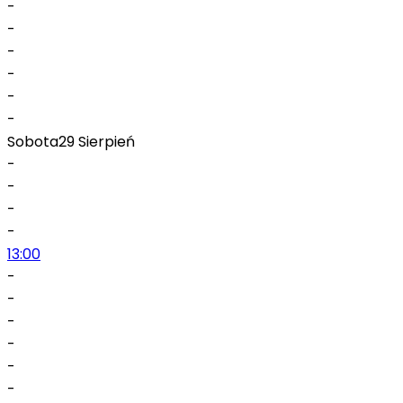
-
-
-
-
-
-
Sobota
29 Sierpień
-
-
-
-
13:00
-
-
-
-
-
-