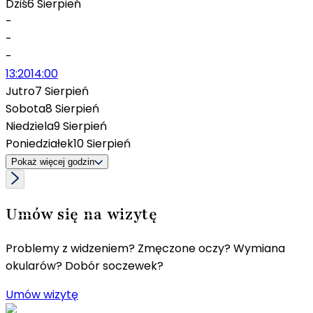
Dziś
6 Sierpień
-
-
-
13:20
14:00
Jutro
7 Sierpień
Sobota
8 Sierpień
Niedziela
9 Sierpień
Poniedziałek
10 Sierpień
Pokaż więcej godzin
Umów się na wizytę
Problemy z widzeniem? Zmęczone oczy? Wymiana
okularów? Dobór soczewek?
Umów wizytę