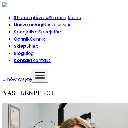
Strona główna
Strona główna
Nasze usługi
Nasze usługi
Specjaliści
Specjaliści
Cennik
Cennik
Sklep
Sklep
Blog
Blog
Kontakt
Kontakt
Umów wizytę
NASI EKSPERCI