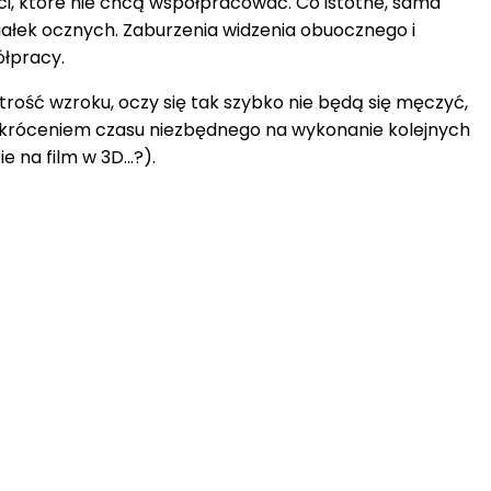
eci, które nie chcą współpracować. Co istotne, sama
ałek ocznych. Zaburzenia widzenia obuocznego i
łpracy.
rość wzroku, oczy się tak szybko nie będą się męczyć,
 skróceniem czasu niezbędnego na wykonanie kolejnych
e na film w 3D…?).