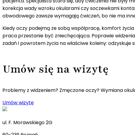
pacjenta. Specjalista stara się, aby ćwiczenia nie był
korekcja wady wzroku okularami czy soczewkami kontak
obwodowego zawsze wymagają ćwiczeń, bo nie ma inneg
Kiedy oczy podejmą ze sobą współpracę, komfort życia b
praca przestanie być zniechęcająca. Poprawie widzeni
zadań i powrotem życia na właściwe koleiny: odzyskuje s
Umów się na wizytę
Problemy z widzeniem? Zmęczone oczy? Wymiana oku
Umów wizytę
ul. F. Morawskiego 2G
60-239 Poznań