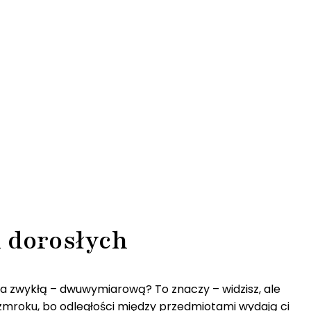
i dorosłych
ą, a zwykłą – dwuwymiarową? To znaczy – widzisz, ale
 zmroku, bo odległości między przedmiotami wydają ci