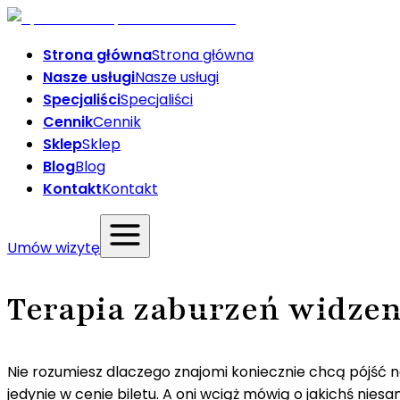
Strona główna
Strona główna
Nasze usługi
Nasze usługi
Specjaliści
Specjaliści
Cennik
Cennik
Sklep
Sklep
Blog
Blog
Kontakt
Kontakt
Umów wizytę
Terapia zaburzeń widzeni
Nie rozumiesz dlaczego znajomi koniecznie chcą pójść na
jedynie w cenie biletu. A oni wciąż mówią o jakichś ni