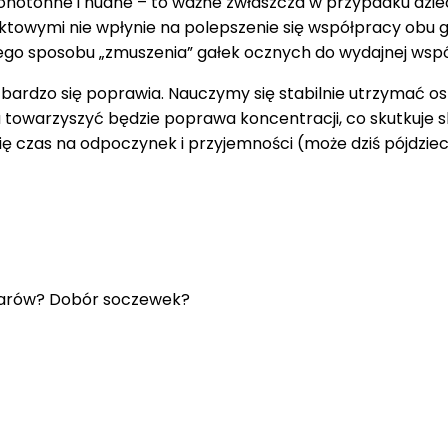
y monotonne i nudne – to ważne zwłaszcza w przypadku dzi
towymi nie wpłynie na polepszenie się współpracy obu g
o sposobu „zmuszenia” gałek ocznych do wydajnej wspó
ardzo się poprawia. Nauczymy się stabilnie utrzymać ost
a towarzyszyć będzie poprawa koncentracji, co skutkuje
ię czas na odpoczynek i przyjemności (może dziś pójdzieci
larów? Dobór soczewek?