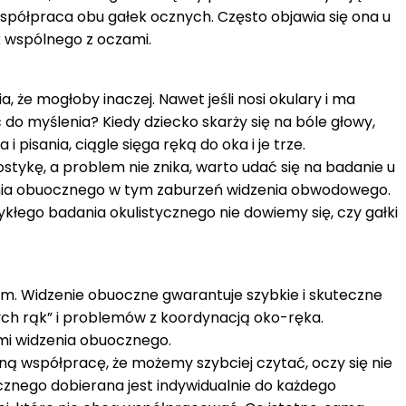
współpraca obu gałek ocznych. Często objawia się ona u
ek wspólnego z oczami.
a, że mogłoby inaczej. Nawet jeśli nosi okulary i ma
o myślenia? Kiedy dziecko skarży się na bóle głowy,
pisania, ciągle sięga ręką do oka i je trze.
ostykę, a problem nie znika, warto udać się na badanie u
zenia obuocznego w tym zaburzeń widzenia obwodowego.
łego badania okulistycznego nie dowiemy się, czy gałki
nem. Widzenie obuoczne gwarantuje szybkie i skuteczne
ych rąk” i problemów z koordynacją oko-ręka.
mi widzenia obuocznego.
 współpracę, że możemy szybciej czytać, oczy się nie
ocznego dobierana jest indywidualnie do każdego