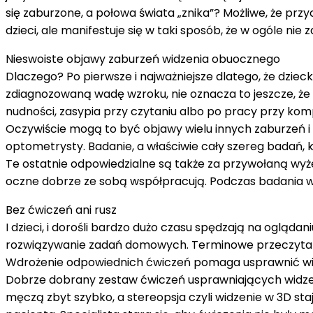
się zaburzone, a połowa świata „znika”? Możliwe, że pr
dzieci, ale manifestuje się w taki sposób, że w ogóle n
Nieswoiste objawy zaburzeń widzenia obuocznego
Dlaczego? Po pierwsze i najważniejsze dlatego, że dziecko
zdiagnozowaną wadę wzroku, nie oznacza to jeszcze, że 
nudności, zasypia przy czytaniu albo po pracy przy kompu
Oczywiście mogą to być objawy wielu innych zaburzeń i d
optometrysty. Badanie, a właściwie cały szereg badań
Te ostatnie odpowiedzialne są także za przywołaną wyż
oczne dobrze ze sobą współpracują. Podczas badania w
Bez ćwiczeń ani rusz
I dzieci, i dorośli bardzo dużo czasu spędzają na ogląd
rozwiązywanie zadań domowych. Terminowe przeczytanie 
Wdrożenie odpowiednich ćwiczeń pomaga usprawnić widze
Dobrze dobrany zestaw ćwiczeń usprawniających widze
męczą zbyt szybko, a stereopsja czyli widzenie w 3D st