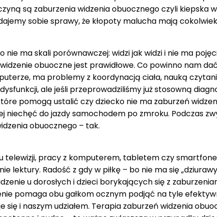
zyczyną są zaburzenia widzenia obuocznego czyli kiepska 
ie zdajemy sobie sprawy, że kłopoty malucha mają cokolwi
 nie ma skali porównawczej: widzi jak widzi i nie ma pojęci
widzenie obuoczne jest prawidłowe. Co powinno nam dać d
terze, ma problemy z koordynacją ciała, nauką czytania i 
ysfunkcji, ale jeśli przeprowadziliśmy już stosowną diagn
, które pomogą ustalić czy dziecko nie ma zaburzeń wid
ej niechęć do jazdy samochodem po zmroku. Podczas zwyk
idzenia obuocznego – tak.
aniu telewizji, pracy z komputerem, tabletem czy smartfo
lektury. Radość z gdy w piłkę – bo nie ma się „dziuraw
nie u dorosłych i dzieci borykających się z zaburzenia
nie pomaga obu gałkom ocznym podjąć na tyle efektywną
aje się i naszym udziałem. Terapia zaburzeń widzenia obu