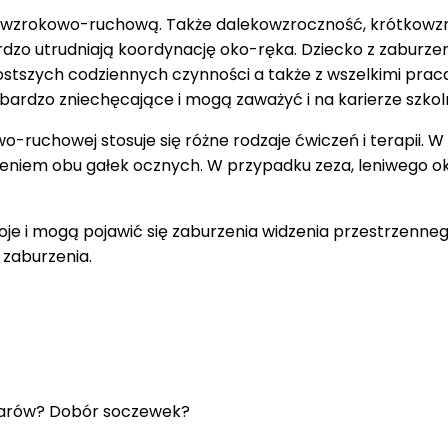
ją wzrokowo-ruchową. Także dalekowzroczność, krótkow
o utrudniają koordynację oko-ręka. Dziecko z zaburzenia
stszych codziennych czynności a także z wszelkimi praca
bardzo zniechęcające i mogą zaważyć i na karierze szkolne
o-ruchowej stosuje się różne rodzaje ćwiczeń i terapii.
ieniem obu gałek ocznych. W przypadku zeza, leniwego ok
woje i mogą pojawić się zaburzenia widzenia przestrzenn
 zaburzenia.
larów? Dobór soczewek?