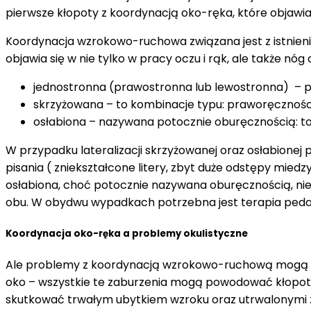
pierwsze kłopoty z koordynacją oko-ręka, które objawi
Koordynacja wzrokowo-ruchowa związana jest z istnieniem 
objawia się w nie tylko w pracy oczu i rąk, ale także nóg
jednostronna (prawostronna lub lewostronna) – 
skrzyżowana – to kombinacje typu: praworęcznośc
osłabiona – nazywana potocznie oburęcznością: to 
W przypadku lateralizacji skrzyżowanej oraz osłabionej
pisania ( zniekształcone litery, zbyt duże odstępy miedz
osłabiona, choć potocznie nazywana oburęcznością, nie
obu. W obydwu wypadkach potrzebna jest terapia pedag
Koordynacja oko-ręka a problemy okulistyczne
Ale problemy z koordynacją wzrokowo-ruchową mogą być
oko – wszystkie te zaburzenia mogą powodować kłopoty
skutkować trwałym ubytkiem wzroku oraz utrwalonymi 