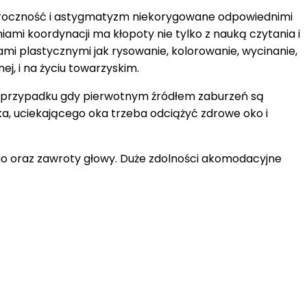
zroczność i astygmatyzm niekorygowane odpowiednimi
mi koordynacji ma kłopoty nie tylko z nauką czytania i
mi plastycznymi jak rysowanie, kolorowanie, wycinanie,
j, i na życiu towarzyskim.
 W przypadku gdy pierwotnym źródłem zaburzeń są
a, uciekającego oka trzeba odciążyć zdrowe oko i
ego oraz zawroty głowy. Duże zdolności akomodacyjne