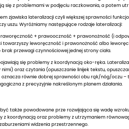
ają się z problemami w podjęciu raczkowania, a potem ut
zjawiska lateralizacji czyli większej sprawności funkcjona
 czy uszu. Wyróżniamy następujące rodzaje lateralizacji:
praworęczność + prawooczność + prawonożność (i odpow
i towarzyszy leworęczność i prawonożność albo leworęc
brak przewagi czynnościowej jednej strony ciała.
 pojawiają się problemy z koordynacją oko-ręka. Laterali
y nimi) oraz czytania (opuszczanie linijek tekstu, opuszcza
 oznacza równie dobrej sprawności obu rąk/nóg/oczu – to
ogiczna z precyzyjnie nakreślonym planem działania.
 także powodowane prze rozwijająca się wadę wzroku lub
 z koordynacją oraz problemy z utrzymaniem równowagi. 
zaburzeniami widzenia przestrzennego.