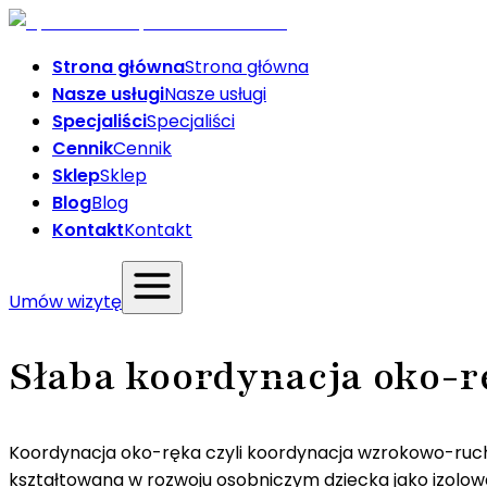
Strona główna
Strona główna
Nasze usługi
Nasze usługi
Specjaliści
Specjaliści
Cennik
Cennik
Sklep
Sklep
Blog
Blog
Kontakt
Kontakt
Umów wizytę
Słaba koordynacja oko-r
Koordynacja oko-ręka czyli koordynacja wzrokowo-rucho
kształtowana w rozwoju osobniczym dziecka jako izolo