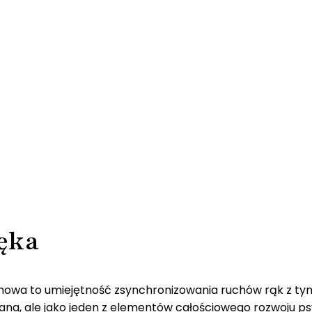
ęka
wa to umiejętność zsynchronizowania ruchów rąk z tym, c
wana, ale jako jeden z elementów całościowego rozwoju