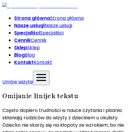
Strona główna
Strona główna
Nasze usługi
Nasze usługi
Specjaliści
Specjaliści
Cennik
Cennik
Sklep
Sklep
Blog
Blog
Kontakt
Kontakt
Umów wizytę
Omijanie linijek tekstu
Często dopiero trudności w nauce czytania i pisania
skłaniają rodziców do wizyty z dzieckiem u okulisty.
Dziecko nie skarży się na kłopoty ze wzrokiem, bo nie