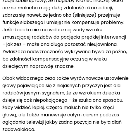
zdaje sobie sprawy, że mogłoby widzieć inaczej. Gałki
oczne malucha mają dużą zdolność akomodacji,
zdarza się nawet, że jedno oko (silniejsze) przejmuje
funkcje słabszego i umiejętnie kompensuje problemy.
Jeśli dziecko nie ma widocznej wady wzroku
zmuszającej rodziców do podjęcia prędkiej interwencji
– jak zez – może ona długo pozostać nieujawniona.
Zwłaszcza nadwzroczność wykrywana bywa za późno,
bo zdolności kompensacyjne oczu są w wieku
dziecięcym naprawdę znaczne.
Obok widocznego zeza także wyrównawcze ustawienie
głowy pojawiające się z niejasnych przyczyn jest dla
rodziców jasnym sygnałem, że ze wzrokiem dziecka
dzieje się coś niepokojącego – że szuka ono sposobu,
żeby widzieć lepiej. Często maluch nie tylko kręci
głową, ale także manewruje całym ciałem podczas
oglądania telewizji jakby żadna pozycja nie była dlań
zadowalająca.