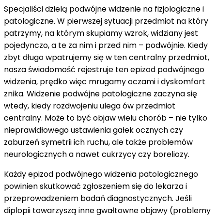
Specjaliści dzielą podwójne widzenie na fizjologiczne i
patologiczne. W pierwszej sytuacji przedmiot na który
patrzymy, na którym skupiamy wzrok, widziany jest
pojedynczo, a te za nim i przed nim – podwójnie. Kiedy
zbyt długo wpatrujemy się w ten centralny przedmiot,
nasza świadomość rejestruje ten epizod podwójnego
widzenia, prędko więc mrugamy oczami i dyskomfort
znika. Widzenie podwójne patologiczne zaczyna się
wtedy, kiedy rozdwojeniu ulega ów przedmiot
centralny. Może to być objaw wielu chorób – nie tylko
nieprawidłowego ustawienia gałek ocznych czy
zaburzeń symetrii ich ruchu, ale także problemów
neurologicznych a nawet cukrzycy czy boreliozy.
Każdy epizod podwójnego widzenia patologicznego
powinien skutkować zgłoszeniem się do lekarza i
przeprowadzeniem badań diagnostycznych. Jeśli
diplopii towarzyszą inne gwałtowne objawy (problemy