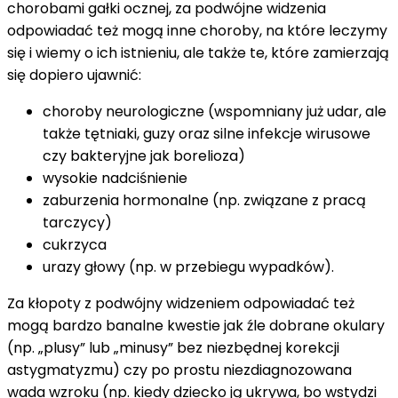
chorobami gałki ocznej, za podwójne widzenia
odpowiadać też mogą inne choroby, na które leczymy
się i wiemy o ich istnieniu, ale także te, które zamierzają
się dopiero ujawnić:
choroby neurologiczne (wspomniany już udar, ale
także tętniaki, guzy oraz silne infekcje wirusowe
czy bakteryjne jak borelioza)
wysokie nadciśnienie
zaburzenia hormonalne (np. związane z pracą
tarczycy)
cukrzyca
urazy głowy (np. w przebiegu wypadków).
Za kłopoty z podwójny widzeniem odpowiadać też
mogą bardzo banalne kwestie jak źle dobrane okulary
(np. „plusy” lub „minusy” bez niezbędnej korekcji
astygmatyzmu) czy po prostu niezdiagnozowana
wada wzroku (np. kiedy dziecko ją ukrywa, bo wstydzi