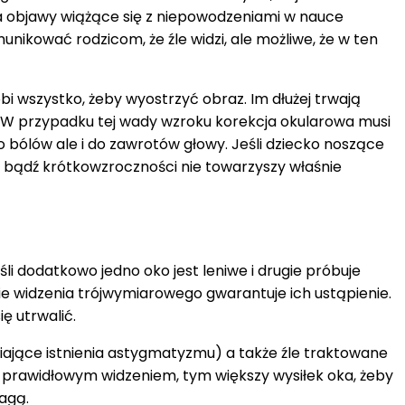
wa objawy wiążące się z niepowodzeniami w nauce
nikować rodzicom, że źle widzi, ale możliwe, że w ten
i wszystko, żeby wyostrzyć obraz. Im dłużej trwają
zm. W przypadku tej wady wzroku korekcja okularowa musi
 bólów ale i do zawrotów głowy. Jeśli dziecko noszące
ci bądź krótkowzroczności nie towarzyszy właśnie
i dodatkowo jedno oko jest leniwe i drugie próbuje
e widzenia trójwymiarowego gwarantuje ich ustąpienie.
ę utrwalić.
niające istnienia astygmatyzmu) a także źle traktowane
 prawidłowym widzeniem, tym większy wysiłek oka, żeby
agą.