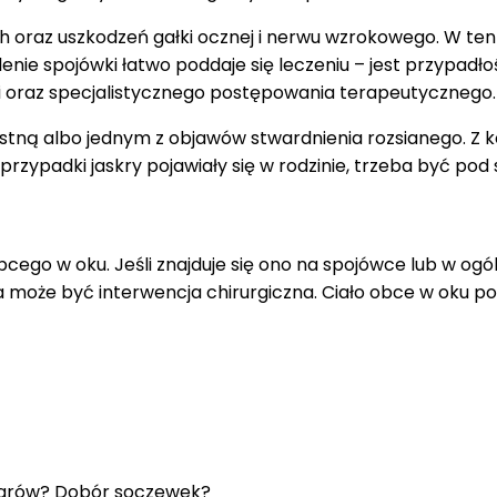
 oraz uszkodzeń gałki ocznej i nerwu wzrokowego. W ten s
nie spojówki łatwo poddaje się leczeniu – jest przypadłośc
i oraz specjalistycznego postępowania terapeutycznego.
 albo jednym z objawów stwardnienia rozsianego. Z kolei
przypadki jaskry pojawiały się w rodzinie, trzeba być pod 
go w oku. Jeśli znajduje się ono na spojówce lub w ogóle
na może być interwencja chirurgiczna. Ciało obce w oku p
larów? Dobór soczewek?