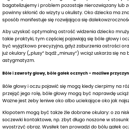
bagatelizujemy i problem pozostaje nierozwiązany lub 
powinny skłonić do wizyty u okulisty. Oko dziecka ma zn
sposób manifestuje się rozwijająca się dalekowzroczno
Aby uzyskać optymalną ostrość widzenia dziecko mruży i 
takie praktyki, tym częściej pojawiają się bóle głowy i
być wyjątkowo precyzyjna, gdyż zaburzenia ostrości ora
już okulary („plusy” bądź „minusy”) wciąż uskarża się n
astygmatyzm.
Bóle i zawroty głowy, bóle gałek ocznych – możliwe przyczy
Bóle głowy i oczu pojawić się mogą kiedy cierpimy na r
przejąć jego rolę, bóle głowy mogą być naprawdę uciąż
Ważne jest żeby leniwe oko albo uciekające oko jak najs
Kłopotem mogą być także źle dobrane okulary: o za niski
soczewki kontaktowe, np. zbyt długo noszone w stosunk
wyostrzyć obraz. Wysiłek ten prowadzi do bólu gałek 