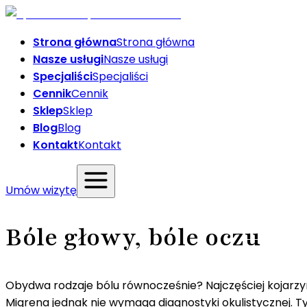
Strona główna
Strona główna
Nasze usługi
Nasze usługi
Specjaliści
Specjaliści
Cennik
Cennik
Sklep
Sklep
Blog
Blog
Kontakt
Kontakt
Umów wizytę
Bóle głowy, bóle oczu
Obydwa rodzaje bólu równocześnie? Najczęściej kojarzym
Migrena jednak nie wymaga diagnostyki okulistycznej. T