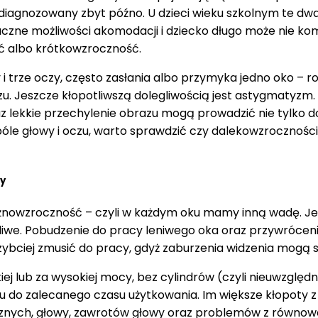
zdiagnozowany zbyt późno. U dzieci wieku szkolnym te d
aczne możliwości akomodacji i dziecko długo może nie komu
ść albo krótkowzroczność.
trze oczy, często zasłania albo przymyka jedno oko – rob
 oczu. Jeszcze kłopotliwszą dolegliwością jest astygmaty
z lekkie przechylenie obrazu mogą prowadzić nie tylko do
a bóle głowy i oczu, warto sprawdzić czy dalekowzrocznoś
ny
óżnowzroczność – czyli w każdym oku mamy inną wadę. Jeśl
liwe. Pobudzenie do pracy leniwego oka oraz przywróceni
zybciej zmusić do pracy, gdyż zaburzenia widzenia mogą si
ej lub za wysokiej mocy, bez cylindrów (czyli nieuwzględ
u do zalecanego czasu użytkowania. Im większe kłopoty z
ocznych, głowy, zawrotów głowy oraz problemów z równow